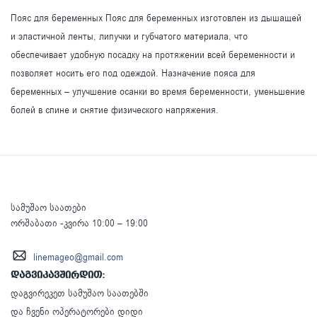
Пояс для беременных Пояс для беременных изготовлен из дышащей
и эластичной ленты, липучки и губчатого материала, что
обеспечивает удобную посадку на протяжении всей беременности и
позволяет носить его под одеждой. Назначение пояса для
беременных – улучшение осанки во время беременности, уменьшение
болей в спине и снятие физического напряжения.
სამუშაო საათები
ორშაბათი -კვირა 10:00 – 19:00
linemageo@gmail.com
დაგვიკავშირდით:
დაგვირეკეთ სამუშაო საათებში
და ჩვენი ოპერატორები დიდი