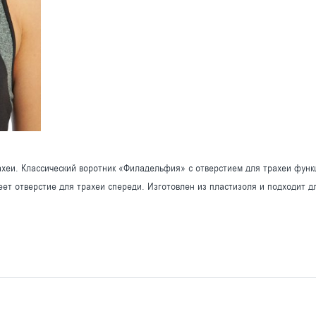
ахеи. Классический воротник «Филадельфия» с отверстием для трахеи функ
ет отверстие для трахеи спереди. Изготовлен из пластизоля и подходит д
.