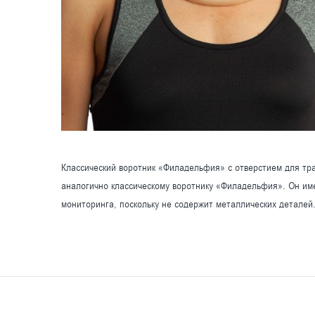
Классический воротник «Филадельфия» с отверстием для тр
аналогично классическому воротнику «Филадельфия». Он име
мониторинга, поскольку не содержит металлических деталей