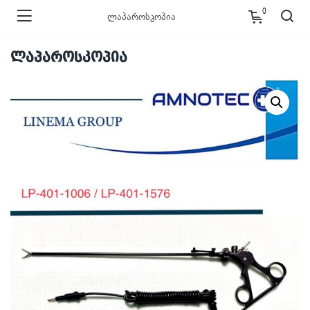
0
ლაპაროსკოპია
ლაპაროსკოპია