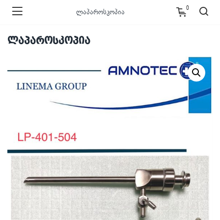
0
ლაპაროსკოპია
ლაპაროსკოპია