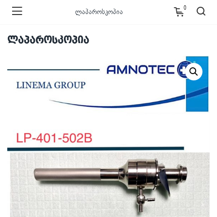
0
ლაპაროსკოპია
ლაპაროსკოპია