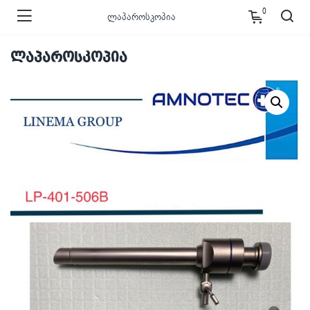
0
ლაპაროსკოპია
ლაპაროსკოპია