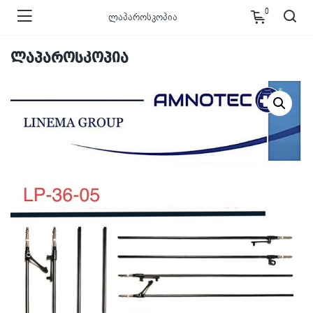
0
ლაპაროსკოპია
ლაპაროსკოპია