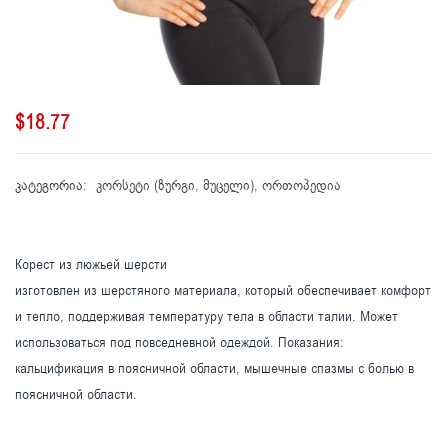
$
18.77
კატეგორია:
კორსეტი (ზურგი, მუცელი)
,
ორთოპედია
Корест из люжьей шерсти
изготовлен из шерстяного материала, который обеспечивает комфорт
и тепло, поддерживая температуру тела в области талии. Может
использоваться под повседневной одеждой. Показания:
кальцификация в поясничной области, мышечные спазмы с болью в
поясничной области.