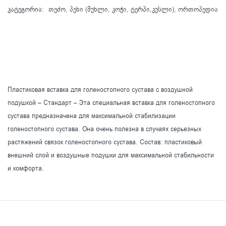
კატეგორია:
თეძო, პეხი (მუხლი, კოჭი, ტერპი,კუსლი)
,
ორთოპედია
Пластиковая вставка для голеностопного сустава с воздушной
подушкой – Стандарт – Эта специальная вставка для голеностопного
сустава предназначена для максимальной стабилизации
голеностопного сустава. Она очень полезна в случаях серьезных
растяжений связок голеностопного сустава. Состав: пластиковый
внешний слой и воздушные подушки для максимальной стабильности
и комфорта.