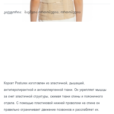
კატეგორია:
ბავშვთა ორთოპედია
,
ორთოპედია
Корсет Posturex изготовлен из эластичной, дышащей,
антиперспирантной и антиаллергенной ткани. Он укрепляет мышцы
за счет эластичной структуры, сжимая ткани спины и поясничного
отдела. С помощью пластиковой нижней проволоки на спине он
правильно ограничивает движение позвонков и расслабляет их.