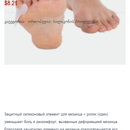
$
8.21
კატეგორია:
ორთოპედია
,
სილიკონის პროდუქტები
Защитный силиконовый элемент для мизинца + ролик (один)
уменьшает боль и дискомфорт, вызванные деформацией мизинца.
Благодаря защитному элементу на мизинце предотвращается его