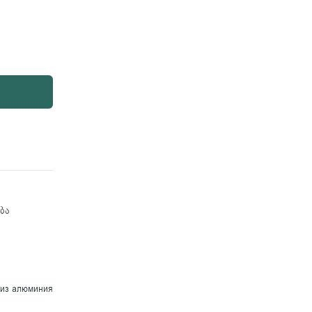
ბა
 из алюминия