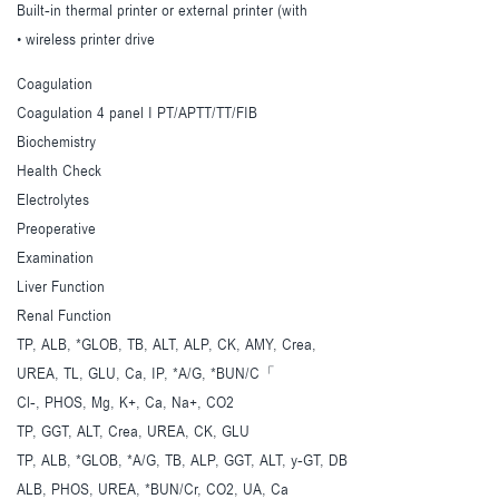
Built-in thermal printer or external printer (with
• wireless printer drive
Coagulation
Coagulation 4 panel I PT/APTT/TT/FIB
Biochemistry
Health Check
Electrolytes
Preoperative
Examination
Liver Function
Renal Function
TP, ALB, *GLOB, TB, ALT, ALP, CK, AMY, Crea,
UREA, TL, GLU, Ca, IP, *A/G, *BUN/C「
Cl-, PHOS, Mg, K+, Ca, Na+, CO2
TP, GGT, ALT, Crea, UREA, CK, GLU
TP, ALB, *GLOB, *A/G, TB, ALP, GGT, ALT, y-GT, DB
ALB, PHOS, UREA, *BUN/Cr, CO2, UA, Ca