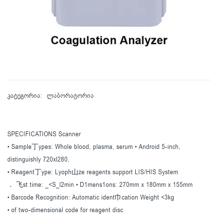
კატეგორია:
ლაბორატორია
SPECIFICATIONS Scanner
• Sample丁ypes: Whole blood, plasma, serum • Android 5-inch,
distinguishly 720xl280,
• Reagent丁ype: Lyoph山ze reagents support LIS/HIS System
． 飞st time: _<S_l2min • D1mens1ons: 270mm x 180mm x 155mm
• Barcode Recognition: Automatic ident巾cation Weight <3kg
• of two-dimensional code for reagent disc